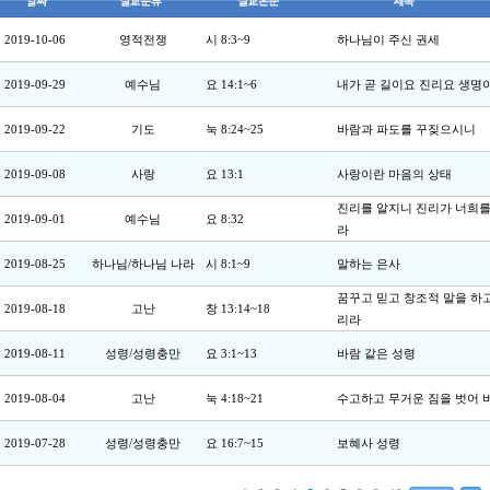
2019-10-06
영적전쟁
시 8:3~9
하나님이 주신 권세
2019-09-29
예수님
요 14:1~6
내가 곧 길이요 진리요 생명
2019-09-22
기도
눅 8:24~25
바람과 파도를 꾸짖으시니
2019-09-08
사랑
요 13:1
사랑이란 마음의 상태
진리를 알지니 진리가 너희를
2019-09-01
예수님
요 8:32
라
2019-08-25
하나님/하나님 나라
시 8:1~9
말하는 은사
꿈꾸고 믿고 창조적 말을 하
2019-08-18
고난
창 13:14~18
리라
2019-08-11
성령/성령충만
요 3:1~13
바람 같은 성령
2019-08-04
고난
눅 4:18~21
수고하고 무거운 짐을 벗어 
2019-07-28
성령/성령충만
요 16:7~15
보혜사 성령